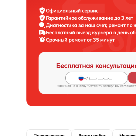
Официальный сервис
Гарантийное обслуживание
до 3 лет
Диагностика за наш счет,
ремонт по
Бесплатный выезд курьера
в день о
Срочный ремонт
от 35 минут
Бесплатная консультаци
Нажимая на кнопку "Оставить заявку" Вы соглашает
Преимущества
Этапы работ
Модели