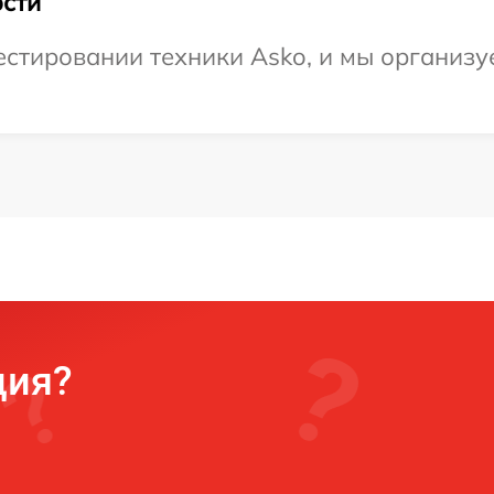
сти
тировании техники Asko, и мы организуе
ция?