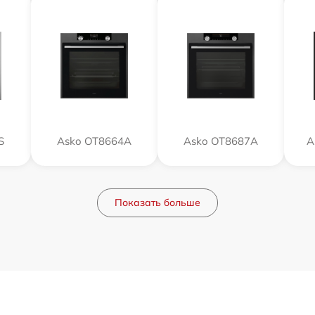
S
Asko OT8664A
Asko OT8687A
A
Показать больше