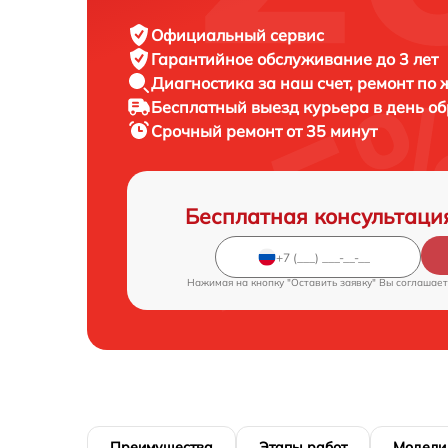
Официальный сервис
Гарантийное обслуживание
до 3 лет
Диагностика за наш счет,
ремонт по
Бесплатный выезд курьера
в день о
Срочный ремонт
от 35 минут
Бесплатная консультаци
Нажимая на кнопку "Оставить заявку" Вы соглашает
Преимущества
Этапы работ
Модели