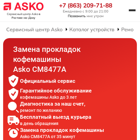
+7 (863) 209-71-88
Ежедневно с 9:00 до 21:00
Сервисный центр Asko
в
Позвонить
мне утром
Ростове-на-Дону
Сервисный центр Asko
Каталог устройств
Ремонт
Замена прокладок
кофемашины
Asko СМ8477А
Официальный сервис
Гарантийное обслуживание
кофемашины Asko до 3 лет
Диагностика за наш счет,
ремонт по желанию
Бесплатный выезд курьера
в день обращения
Замена прокладок кофемашины
Asko СМ8477А от 35 минут