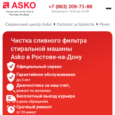
+7 (863) 209-71-88
Ежедневно с 9:00 до 21:00
Сервисный центр Asko
в
Ростове-на-Дону
Сервисный центр Asko
Каталог устройств
Ремонт
Чистка сливного фильтра
стиральной машины
Asko в Ростове-на-Дону
Официальный сервис
Гарантийное обслуживание
до 3 лет
Диагностика за наш счет,
ремонт по желанию
Бесплатный выезд курьера
в день обращения
Срочный ремонт
от 35 минут