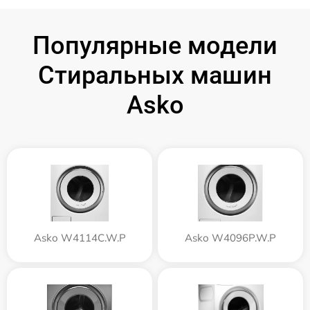
Популярные модели
Стиральных машин
Asko
Asko W4114C.W.P
Asko W4096P.W.P