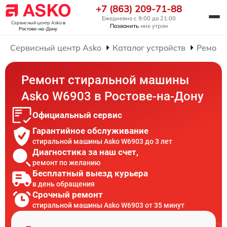
+7 (863) 209-71-88
Ежедневно с 9:00 до 21:00
Сервисный центр Asko
в
Позвонить
мне утром
Ростове-на-Дону
Сервисный центр Asko
Каталог устройств
Ремонт
Ремонт стиральной машины
Asko W6903 в Ростове-на-Дону
Официальный сервис
Гарантийное обслуживание
стиральной машины Asko W6903 до 3 лет
Диагностика за наш счет,
ремонт по желанию
Бесплатный выезд курьера
в день обращения
Срочный ремонт
стиральной машины Asko W6903 от 35 минут