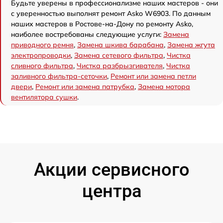
Будьте уверены в профессионализме наших мастеров - они
с уверенностью выполнят ремонт Asko W6903. По данным
наших мастеров в Ростове-на-Дону по ремонту Asko,
наиболее востребованы следующие услуги:
Замена
приводного ремня
,
Замена шкива барабана
,
Замена жгута
электропроводки
,
Замена сетевого фильтра
,
Чистка
сливного фильтра
,
Чистка разбрызгивателя
,
Чистка
заливного фильтра-сеточки
,
Ремонт или замена петли
двери
,
Ремонт или замена патрубка
,
Замена мотора
вентилятора сушки
.
Акции сервисного
центра