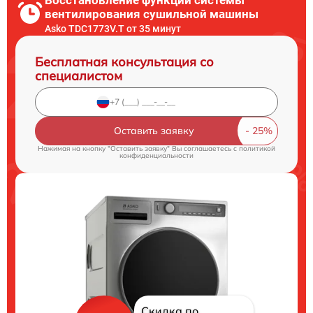
вентилирования сушильной машины
Asko TDC1773V.T от 35 минут
Бесплатная консультация со
специалистом
Оставить заявку
Нажимая на кнопку "Оставить заявку" Вы соглашаетесь c
политикой
конфиденциальности
Скидка по