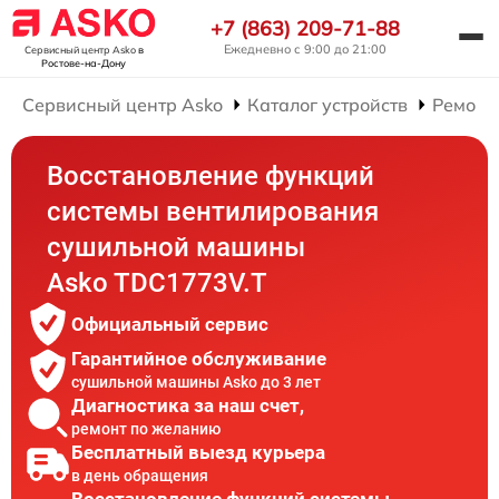
+7 (863) 209-71-88
Ежедневно с 9:00 до 21:00
Сервисный центр Asko
в
Ростове-на-Дону
Сервисный центр Asko
Каталог устройств
Ремонт
Восстановление функций
системы вентилирования
сушильной машины
Asko TDC1773V.T
Официальный сервис
Гарантийное обслуживание
сушильной машины Asko до 3 лет
Диагностика за наш счет,
ремонт по желанию
Бесплатный выезд курьера
в день обращения
Восстановление функций системы