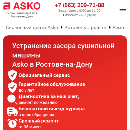
+7 (863) 209-71-88
Ежедневно с 9:00 до 21:00
Сервисный центр Asko
в
Позвонить
мне утром
Ростове-на-Дону
Сервисный центр Asko
Каталог устройств
Ремонт
Устранение засора сушильной
машины
Asko в Ростове-на-Дону
Официальный сервис
Гарантийное обслуживание
до 3 лет
Диагностика за наш счет,
ремонт по желанию
Бесплатный выезд курьера
в день обращения
Срочный ремонт
от 35 минут