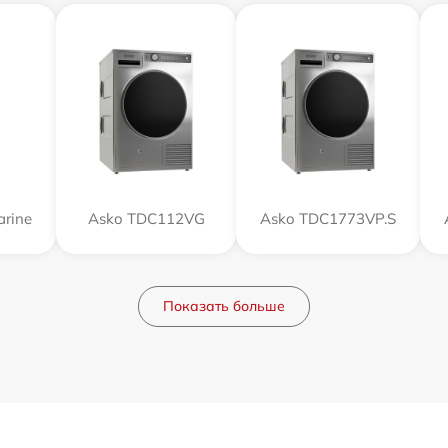
rine
Asko TDC112VG
Asko TDC1773VP.S
Показать больше