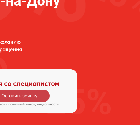
е-на-Дону
 желанию
бращения
я со специалистом
Оставить заявку
есь c
политикой конфиденциальности