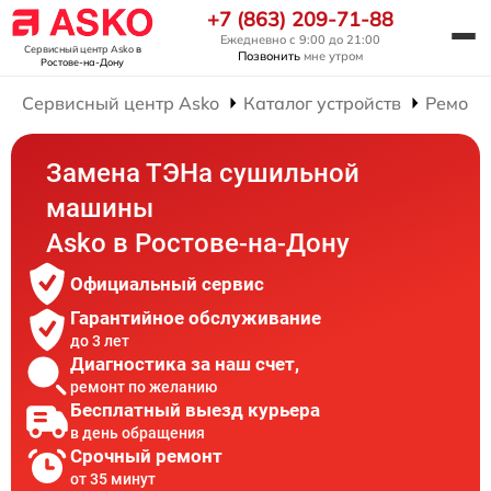
+7 (863) 209-71-88
Ежедневно с 9:00 до 21:00
Сервисный центр Asko
в
Позвонить
мне утром
Ростове-на-Дону
Сервисный центр Asko
Каталог устройств
Ремонт
Замена ТЭНа сушильной
машины
Asko в Ростове-на-Дону
Официальный сервис
Гарантийное обслуживание
до 3 лет
Диагностика за наш счет,
ремонт по желанию
Бесплатный выезд курьера
в день обращения
Срочный ремонт
от 35 минут