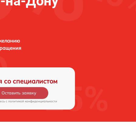
е-на-Дону
 желанию
бращения
я со специалистом
Оставить заявку
есь c
политикой конфиденциальности