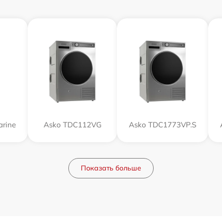
rine
Asko TDC112VG
Asko TDC1773VP.S
Показать больше