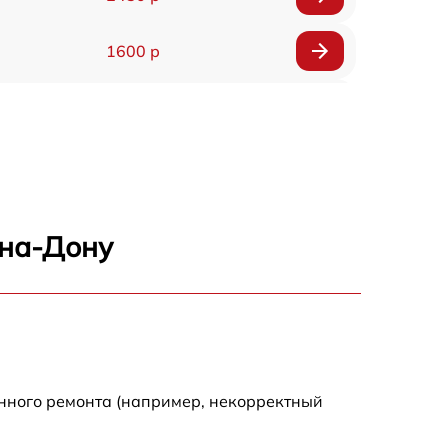
1600 р
750 р
600 р
1600 р
-на-Дону
1900 р
1600 р
енного ремонта (например, некорректный