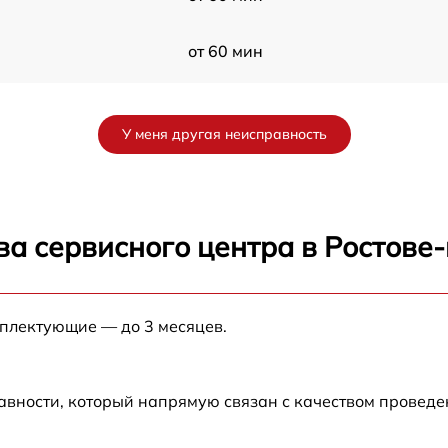
от 60 мин
от 60 мин
У меня другая неисправность
от 60 мин
B
от 60 мин
ва сервисного центра в Ростове
от 60 мин
мплектующие — до 3 месяцев.
от 60 мин
авности, который напрямую связан с качеством провед