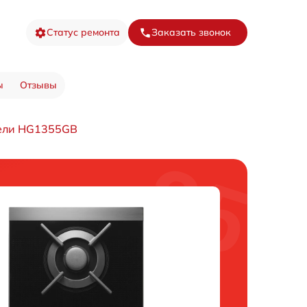
Статус ремонта
Заказать звонок
ы
Отзывы
нели HG1355GB