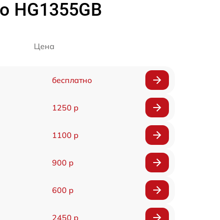
ko HG1355GB
Цена
бесплатно
1250 р
1100 р
900 р
600 р
2450 р