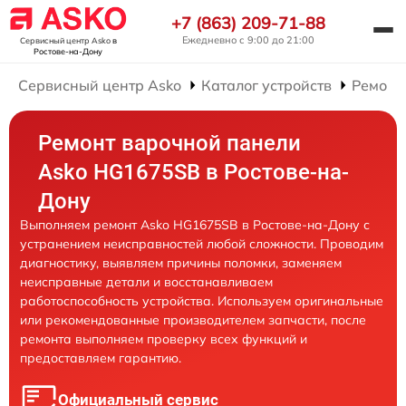
+7 (863) 209-71-88
Ежедневно с 9:00 до 21:00
Сервисный центр Asko
в
Ростове-на-Дону
Сервисный центр Asko
Каталог устройств
Ремонт
Ремонт варочной панели
Asko HG1675SB в Ростове-на-
Дону
Выполняем ремонт Asko HG1675SB в Ростове-на-Дону с
устранением неисправностей любой сложности. Проводим
диагностику, выявляем причины поломки, заменяем
неисправные детали и восстанавливаем
работоспособность устройства. Используем оригинальные
или рекомендованные производителем запчасти, после
ремонта выполняем проверку всех функций и
предоставляем гарантию.
Официальный сервис