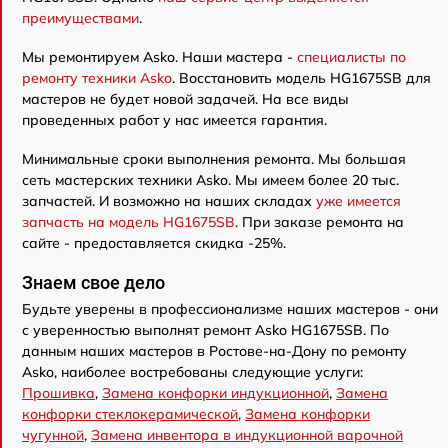
преимуществами
.
Мы ремонтируем Asko. Наши мастера -
специалисты по
ремонту техники Asko
. Восстановить модель HG1675SB для
мастеров не будет новой задачей. На все виды
проведенных работ у нас имеется гарантия.
Минимальные сроки выполнения ремонта. Мы большая
сеть мастерских техники Asko. Мы имеем более 20 тыс.
запчастей. И возможно на наших складах
уже имеется
запчасть на модель HG1675SB
. При заказе ремонта на
сайте - предоставляется скидка -25%.
Знаем свое дело
Будьте уверены в профессионализме наших мастеров - они
с уверенностью выполнят ремонт Asko HG1675SB. По
данным наших мастеров в Ростове-на-Дону по ремонту
Asko, наиболее востребованы следующие услуги:
Прошивка
,
Замена конфорки индукционной
,
Замена
конфорки стеклокерамической
,
Замена конфорки
чугунной
,
Замена инвентора в индукционной варочной