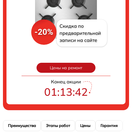
Скидка по
-20%
предварительной
записи на сайте
Цены на ремонт
Конец акции
01:13:41
Преимущества
Этапы работ
Цены
Гарантия
М