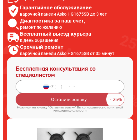
Гарантийное обслуживание
варочной панели Asko HG1675SB до 3 лет
Диагностика за наш счет,
ремонт по желанию
Бесплатный выезд курьера
в день обращения
Срочный ремонт
варочной панели Asko HG1675SB от 35 минут
Бесплатная консультация со
специалистом
Оставить заявку
Нажимая на кнопку "Оставить заявку" Вы соглашаетесь c
политикой
конфиденциальности