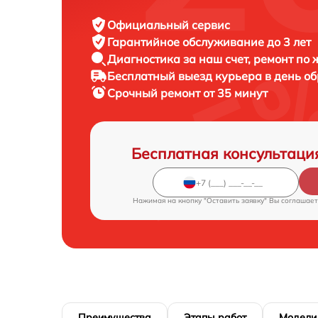
Официальный сервис
Гарантийное обслуживание
до 3 лет
Диагностика за наш счет,
ремонт по
Бесплатный выезд курьера
в день о
Срочный ремонт
от 35 минут
Бесплатная консультаци
Нажимая на кнопку "Оставить заявку" Вы соглашает
Преимущества
Этапы работ
Модели