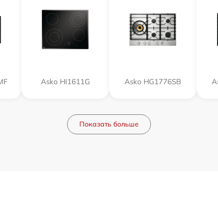
MF
Asko HI1611G
Asko HG1776SB
A
Показать больше